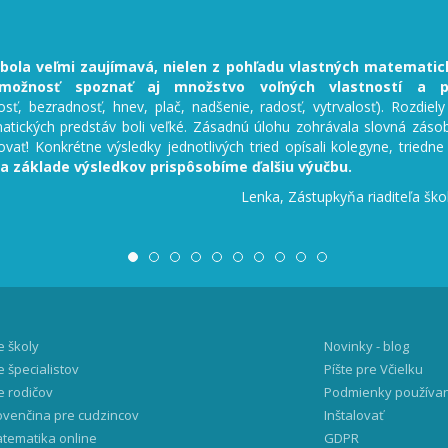
bola veľmi zaujímavá, nielen z pohľadu vlastných matematick
ožnosť spoznať aj množstvo voľných vlastností a pr
sť, bezradnosť, hnev, plač, nadšenie, radosť, vytrvalosť). Rozdiel
tických predstáv boli veľké. Zásadnú úlohu zohrávala slovná záso
ovať! Konkrétne výsledky jednotlivých tried opísali kolegyne, triedne
a základe výsledkov prispôsobíme ďalšiu výučbu.
Lenka, Zástupkyňa riaditeľa ško
e školy
Novinky - blog
e špecialistov
Píšte pre Včielku
e rodičov
Podmienky používa
ovenčina pre cudzincov
Inštalovať
tematika online
GDPR