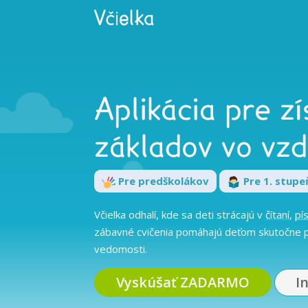
Aplikácia pre z
základov vo vzd
Pre predškolákov
Pre 1. stupe
Včielka odhalí, kde sa deti strácajú v
čítaní
,
pí
zábavné cvičenia pomáhajú deťom skutočne p
vedomosti.
Vyskúšať ZADARMO
I