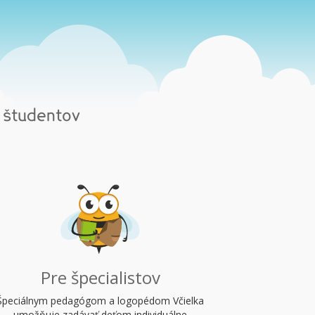
študentov
Pre špecialistov
Špeciálnym pedagógom a logopédom Včielka
umožňuje zadávať deťom individuálne