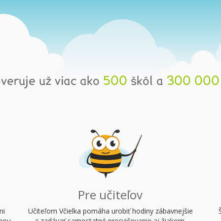
ôveruje už viac ako
500
škôl a
300 000
Pre učiteľov
mi
Učiteľom Včielka pomáha urobiť hodiny zábavnejšie
vnou
a zadávať samostatné precvičovanie aj žiakom,