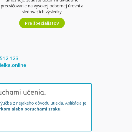
precvičovanie na vysokej odbornej úrovni a
sledovať ich výsledky.
Pre špecialistov
 512 123
elka.online
uchami učenia.
výučba z nejakého dôvodu utiekla. Aplikácia je
ykom alebo poruchami zraku
.