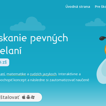
Úvodná strana
Pre šk
ískanie pevných
elaní
ň ZŠ
saní
,
matematike
a
cudzích jazykoch
. Interaktívne a
ochopiť koncept a následne si zautomatizovať naučené
nštalovať