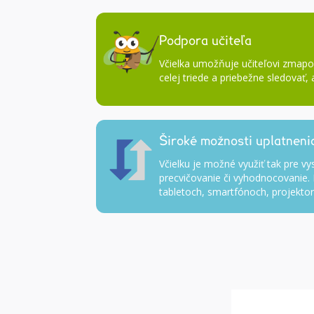
Podpora učiteľa
Včielka umožňuje učiteľovi zmap
celej triede a priebežne sledovať,
Široké možnosti uplatneni
Včielku je možné využiť tak pre vy
precvičovanie či vyhodnocovanie.
tabletoch, smartfónoch, projektoro