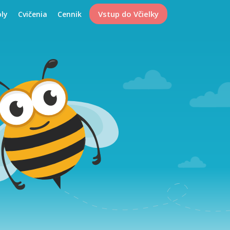
Vstup do Včielky
oly
Cvičenia
Cennik