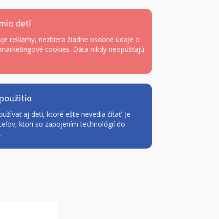
mia detí
uje reklamy, nezbiera žiadne osobné údaje o
marketingové cookies. Dáta nikdy neopúšťajú
použitia
užívať aj deti, ktoré ešte nevedia čítať. Je
teľov, ktori so zapojením technológií do
.