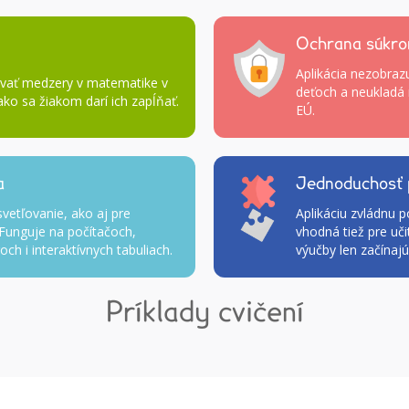
Ochrana súkro
Aplikácia nezobraz
ovať medzery v matematike v
deťoch a neukladá 
 ako sa žiakom darí ich zapĺňať.
EÚ.
a
Jednoduchosť 
svetľovanie, ako aj pre
Aplikáciu zvládnu po
 Funguje na počítačoch,
vhodná tiež pre uči
ch i interaktívnych tabuliach.
výučby len začínajú
Príklady cvičení