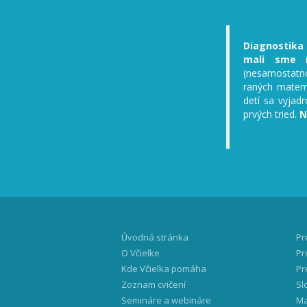
Diagnostika 
mali sme m
(nesamostatno
raných matema
detí sa vyjadr
prvých tried.
N
Úvodná stránka
Pr
O Včielke
Pr
Kde Včielka pomáha
Pr
Zoznam cvičení
Sl
Semináre a webináre
Ma