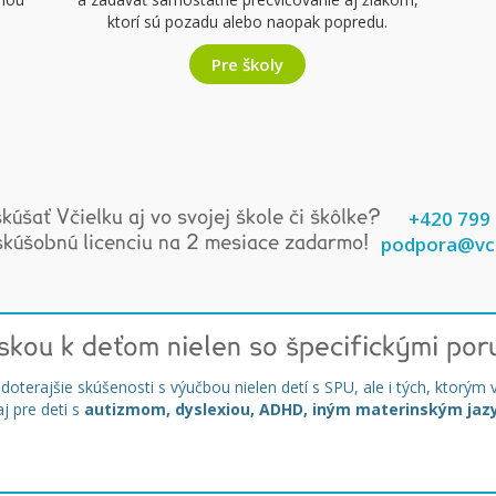
ktorí sú pozadu alebo naopak popredu.
Pre školy
+420 799
kúšať Včielku aj vo svojej škole či škôlke?
podpora@vci
skúšobnú licenciu na 2 mesiace zadarmo!
skou k deťom nielen so špecifickými por
 doterajšie skúšenosti s výučbou nielen detí s SPU, ale i tých, ktorým 
j pre deti s
autizmom, dyslexiou, ADHD, iným materinským jaz