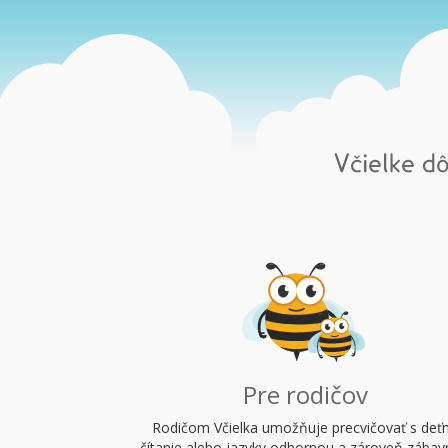
Včielke d
Pre rodičov
Rodičom Včielka umožňuje precvičovať s deť
čítanie alebo jazyky odbornou a zároveň zába