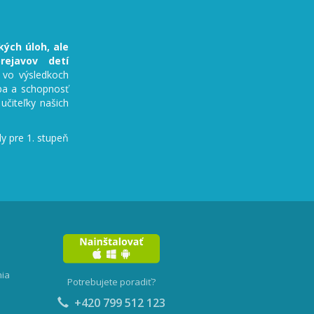
ých úloh, ale
ejavov detí
y vo výsledkoch
ba a schopnosť
 učiteľky našich
ly pre 1. stupeň
nia
Potrebujete poradiť?
+420 799 512 123